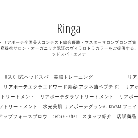
Ringa
ン・リアボーテ全国美人コンテスト総合優勝・マスターサロンブロンズ賞・リアボ
座提携サロン・オーガニック認証のヴィラロドラカラーをご提供する、長
ッドスパ・エステ
HIGUCHI式ヘッドスパ
美脳トレーニング リアムー
リアボーテエクラエドワード美容(アクネ菌ペプチド)
リア
ルトリートメント
リアボーテタラソトリートメント
リアボ
ソトリートメント
水光美肌 リアボーテグランAC KIWAMI
アップフォースブロウ
before - after
スタッフ紹介
店販商品