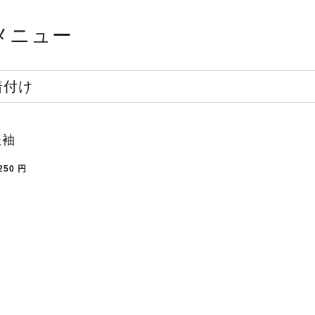
メニュー
着付け
振袖
250
円