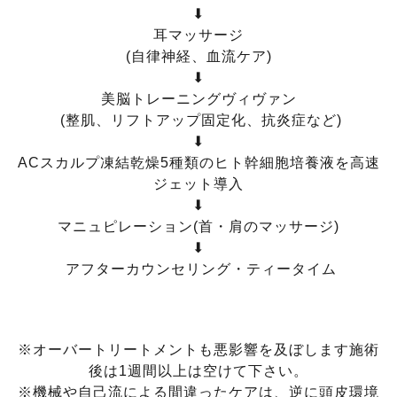
⬇
耳マッサージ
(自律神経、血流ケア)
⬇
美脳トレーニングヴィヴァン
(整肌、リフトアップ固定化、抗炎症など)
⬇
ACスカルプ凍結乾燥5種類のヒト幹細胞培養液を高速
ジェット導入
⬇
マニュピレーション(首・肩のマッサージ)
⬇
アフターカウンセリング・ティータイム
※オーバートリートメントも悪影響を及ぼします施術
後は1週間以上は空けて下さい。
※機械や自己流による間違ったケアは、逆に頭皮環境