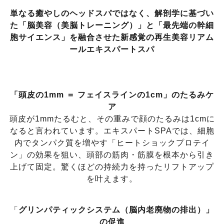
​単なる癒やしのヘッドスパではなく、解剖学に基づい
た「脳美容（美脳トレーニング）」と「最先端の幹細
胞サイエンス」を融合させた新感覚の再生美容リアム
ールエキスパートスパ
「頭皮の1mm ＝ フェイスラインの1cm」のたるみケ
ア
頭皮が1mmたるむと、その重みで顔のたるみは1cmに
なると言われています。エキスパートSPAでは、細胞
内でタンパク質を増やす「ヒートショックプロテイ
ン」の効果を狙い、頭部の筋肉・筋膜を根本から引き
上げて固定。驚くほどの持続力を持ったリフトアップ
を叶えます。
​「
グリンパティックシステム（脳内老廃物の排出）」
の促進