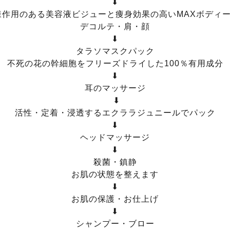
⬇
様作用のある美容液ビジューと痩身効果の高いMAXボディ
デコルテ・肩・顔
⬇
タラソマスクパック
不死の花の幹細胞をフリーズドライした100％有用成分
⬇
耳のマッサージ
⬇
活性・定着・浸透するエクララジュニールでパック
⬇
ヘッドマッサージ
⬇
殺菌・鎮静
お肌の状態を整えます
⬇
お肌の保護・お仕上げ
⬇
シャンプー・ブロー