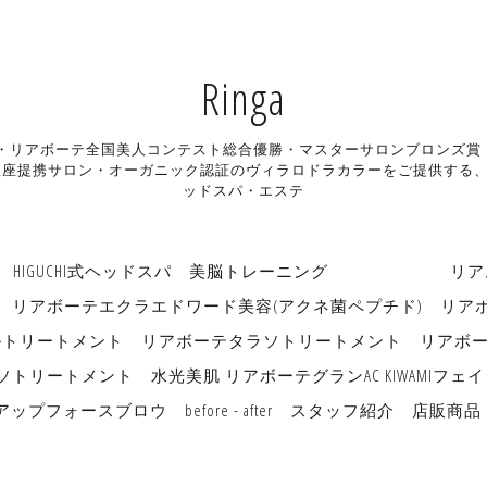
Ringa
ン・リアボーテ全国美人コンテスト総合優勝・マスターサロンブロンズ賞・リアボ
座提携サロン・オーガニック認証のヴィラロドラカラーをご提供する、長
ッドスパ・エステ
HIGUCHI式ヘッドスパ
美脳トレーニング リアムー
リアボーテエクラエドワード美容(アクネ菌ペプチド)
リア
ルトリートメント
リアボーテタラソトリートメント
リアボ
ソトリートメント
水光美肌 リアボーテグランAC KIWAMI
アップフォースブロウ
before - after
スタッフ紹介
店販商品