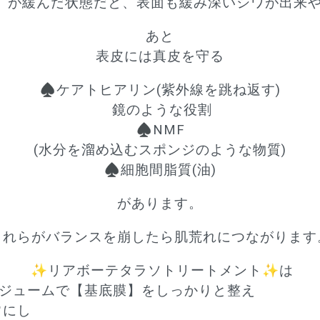
】が緩んだ状態だと、表面も緩み深いシワが出来
あと
表皮には真皮を守る
♠️ケアトヒアリン
(紫外線を跳ね返す)
 鏡のような役割
♠️NMF
(水分を溜め込むスポンジのような物質)
♠️細胞間脂質
(油)
があります。
これらがバランスを崩したら肌荒れにつながります
✨リアボーテタラソトリートメント✨は
ンジュームで【基底膜】をしっかりと整え
常にし