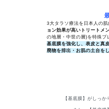
3大タラソ療法を日本人の肌
ョン効果が高いトリートメ
の地層・中世の層)を特殊ブ
基底膜を強化し、表皮と真
廃物を排出・お肌の土台を
【基底膜】がしっか