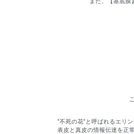
また、【基底膜
"不死の花"と呼ばれるエリ
表皮と真皮の情報伝達を正