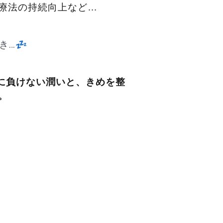
療法の持続向上など…
…💤
に負けない潤いと、きめを整
。