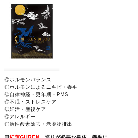
◎ホルモンバランス
◎ホルモンによるニキビ・養毛
◎自律神経・更年期・PMS
◎不眠・ストレスケア
◎妊活・産後ケア
◎アレルギー
◎活性酸素除去・老廃物排出
🟥
紅蓮GUREN
巡りが必要な身体、養毛に