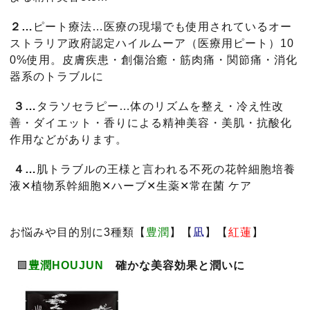
２…
ピート療法…医療の現場でも使用されているオー
ストラリア政府認定ハイルムーア（医療用ピート）10
0%使用。皮膚疾患・創傷治癒・筋肉痛・関節痛・消化
器系のトラブルに
３…
タラソセラピー…体のリズムを整え・冷え性改
善・ダイエット・香りによる精神美容・美肌・抗酸化
作用などがあります。
４…
肌トラブルの王様と言われる不死の花幹細胞培養
液✕植物系幹細胞✕ハーブ✕生薬✕常在菌 ケア
お悩みや目的別に3種類【
豊潤
】【
凪
】【
紅蓮
】
🟩
豊潤HOUJUN
確かな美容効果と潤いに