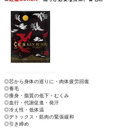
◎芯から身体の巡りに・肉体
疲労回復
◎養毛
◎痩身・脂質の低下・むくみ
◎血行・代謝促進・発汗
◎冷え性・低体温
◎デトックス・筋肉の緊張緩和
◎引き締め