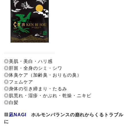
◎美肌・美白・ハリ感
◎肝斑・全身のシミ・シワ
◎体臭ケア（加齢臭・おりもの臭）
◎フェムケア
◎身体の引き締まり・たるみ
◎肌荒れ・湿疹・かぶれ・乾燥・ニキビ
◎白髪
🟦
凪NAGI
ホルモンバランスの崩れからくるトラブル
に