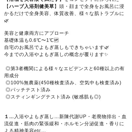
【
ハーブ入浴剤健美草
】頭・顔まで全身をお風呂に浸
かるだけで全身美容、体質改善、様々な肌トラブルに
🌿
美容と健康両方にアプローチ
基礎体温も
0.6℃〜1℃🆙
自宅のお風呂でよもぎ蒸しもできちゃいます🌿
今までの入浴やよもぎ蒸しの概念が覆ります✨
◎第3者機関による様々なエビデンスと60種以上の有
用成分
◎100%無農薬(450種検査済み、空気中も検査済み)
◎パッチテスト済み
◎スティンギングテスト済み (敏感肌も◎)
１…
入浴やよもぎ蒸し…新陳代謝UP・老廃物排出・血
流促進・筋肉の緊張緩和・ホルモン分泌促進・香りに
よる精神美容etc…