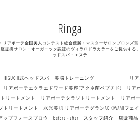
Ringa
ン・リアボーテ全国美人コンテスト総合優勝・マスターサロンブロンズ賞・リアボ
座提携サロン・オーガニック認証のヴィラロドラカラーをご提供する、長
ッドスパ・エステ
HIGUCHI式ヘッドスパ
美脳トレーニング リアムー
リアボーテエクラエドワード美容(アクネ菌ペプチド)
リア
ルトリートメント
リアボーテタラソトリートメント
リアボ
ソトリートメント
水光美肌 リアボーテグランAC KIWAMI
アップフォースブロウ
before - after
スタッフ紹介
店販商品