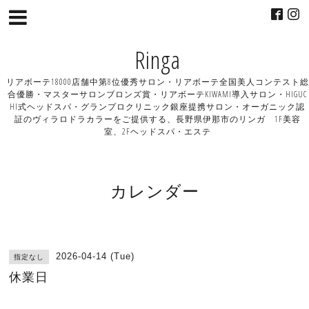
Ringa
リアボーテ18000店舗中第8位優秀サロン・リアボーテ全国美人コンテスト総
合優勝・マスターサロンブロンズ賞・リアボーテKIWAMI導入サロン・HIGUC
HI式ヘッドスパ・グランプロクリニック銀座提携サロン・オーガニック認
証のヴィラロドラカラーをご提供する、長野県伊那市のリンガ 1F美容
室、2Fヘッドスパ・エステ
カレンダー
2026-04-14 (Tue)
指定なし
休業日