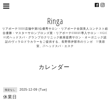
Ringa
リアボーテ18000店舗中第8位優秀サロン・リアボーテ全国美人コンテスト総
合優勝・マスターサロンブロンズ賞・リアボーテKIWAMI導入サロン・HIGUC
HI式ヘッドスパ・グランプロクリニック銀座提携サロン・オーガニック認
証のヴィラロドラカラーをご提供する、長野県伊那市のリンガ 1F美容
室、2Fヘッドスパ・エステ
カレンダー
2025-12-09 (Tue)
指定なし
休業日