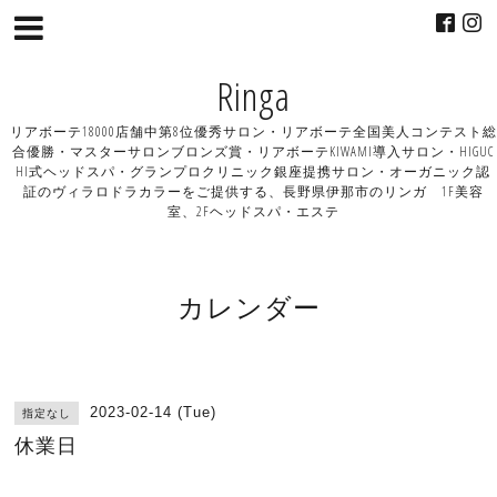
Ringa
リアボーテ18000店舗中第8位優秀サロン・リアボーテ全国美人コンテスト総
合優勝・マスターサロンブロンズ賞・リアボーテKIWAMI導入サロン・HIGUC
HI式ヘッドスパ・グランプロクリニック銀座提携サロン・オーガニック認
証のヴィラロドラカラーをご提供する、長野県伊那市のリンガ 1F美容
室、2Fヘッドスパ・エステ
カレンダー
2023-02-14 (Tue)
指定なし
休業日