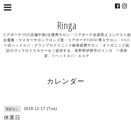
Ringa
リアボーテ18000店舗中第8位優秀サロン・リアボーテ全国美人コンテスト総
合優勝・マスターサロンブロンズ賞・リアボーテKIWAMI導入サロン・HIGUC
HI式ヘッドスパ・グランプロクリニック銀座提携サロン・オーガニック認
証のヴィラロドラカラーをご提供する、長野県伊那市のリンガ 1F美容
室、2Fヘッドスパ・エステ
カレンダー
2019-12-17 (Tue)
指定なし
休業日