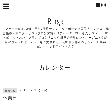
Ringa
リアボーテ18000店舗中第8位優秀サロン・リアボーテ全国美人コンテスト総
合優勝・マスターサロンブロンズ賞・リアボーテKIWAMI導入サロン・HIGUC
HI式ヘッドスパ・グランプロクリニック銀座提携サロン・オーガニック認
証のヴィラロドラカラーをご提供する、長野県伊那市のリンガ 1F美容
室、2Fヘッドスパ・エステ
カレンダー
2019-07-30 (Tue)
指定なし
休業日