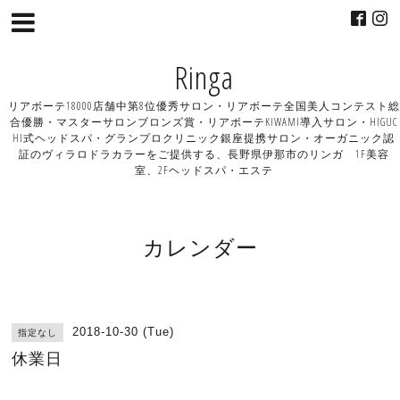
Ringa
リアボーテ18000店舗中第8位優秀サロン・リアボーテ全国美人コンテスト総
合優勝・マスターサロンブロンズ賞・リアボーテKIWAMI導入サロン・HIGUC
HI式ヘッドスパ・グランプロクリニック銀座提携サロン・オーガニック認
証のヴィラロドラカラーをご提供する、長野県伊那市のリンガ 1F美容
室、2Fヘッドスパ・エステ
カレンダー
2018-10-30 (Tue)
指定なし
休業日